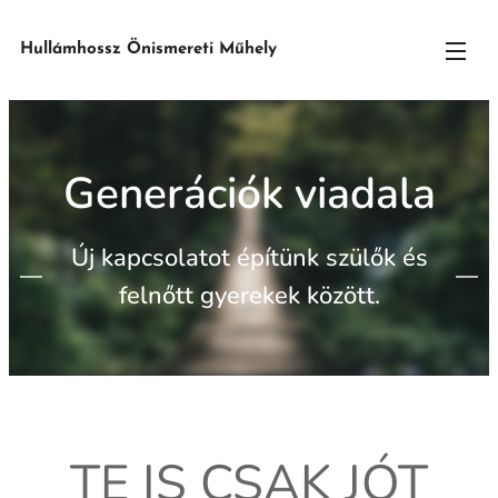
Hullámhossz Önismereti Műhely
Generációk viadala
Új kapcsolatot építünk szülők és
felnőtt gyerekek között.
TE IS CSAK JÓT