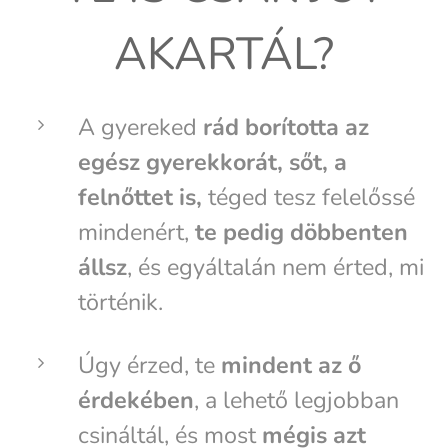
AKARTÁL?
A gyereked
rád borította az
egész gyerekkorát, sőt, a
felnőttet is,
téged tesz felelőssé
mindenért,
te pedig döbbenten
állsz
, és egyáltalán nem érted, mi
történik.
Úgy érzed, te
mindent az ő
érdekében
, a lehető legjobban
csináltál, és most
mégis azt