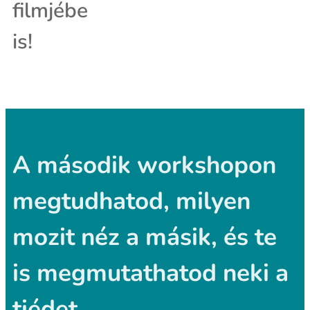
filmjébe
is!
A második workshopon
megtudhatod, milyen
mozit néz a másik, és te
is megmutathatod neki a
tiédet.