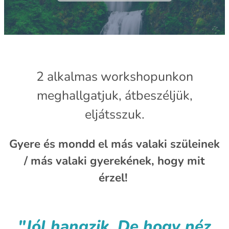
2 alkalmas workshopunkon
meghallgatjuk, átbeszéljük,
eljátsszuk.
Gyere és mondd el más valaki szüleinek
/ más valaki gyerekének, hogy mit
érzel!
"Jól hangzik. De hogy néz