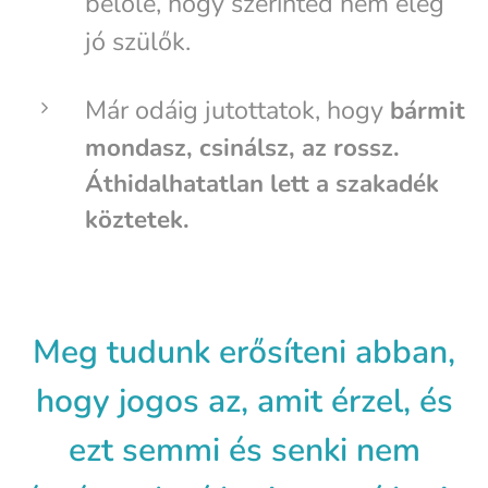
belőle, hogy szerinted nem elég
jó szülők.
Már odáig jutottatok, hogy
bármit
mondasz, csinálsz, az rossz.
Áthidalhatatlan lett a szakadék
köztetek.
Meg tudunk erősíteni abban,
hogy
jogos az, amit érzel, és
ezt semmi és senki nem