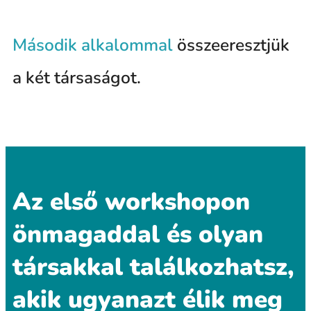
Második alkalommal
összeeresztjük
a két társaságot.
Az első workshopon
önmagaddal és olyan
társakkal találkozhatsz,
akik ugyanazt élik meg