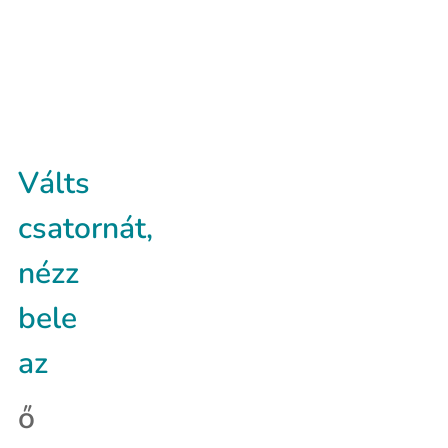
Válts
csatornát,
nézz
bele
az
ő